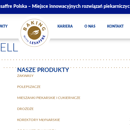
saffre Polska – Miejsce innowacyjnych rozwiązań piekarniczy
UKTY
KARIERA
O NAS
KONTAKT
ELL
NASZE PRODUKTY
ZAKWASY
POLEPSZACZE
MIESZANKI PIEKARSKIE I CUKIERNICZE
DROŻDŻE
KOREKTORY MŁYNARSKIE