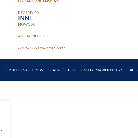
ORGANICZNE NAWOZY
RECEPTURY
INNE
NOWOŚCI
AKTUALNOŚCI
APLIKACJA LESAFFRE & ME
SPOŁECZNA ODPOWIEDZIALNOŚĆ BIZNESU
NOTY PRAWNE
© 2025 LESAFF
g