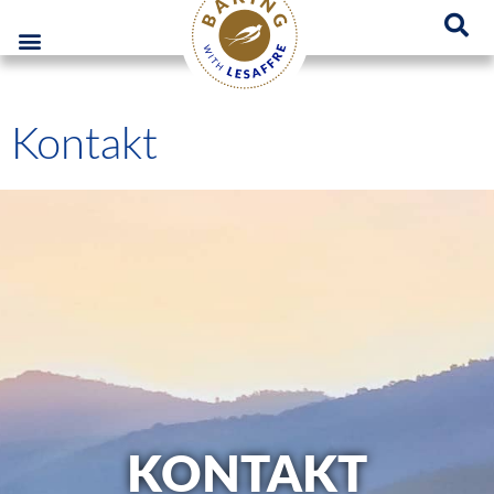
Lesaffre Polska – Miejsce innowacyjnych rozwiązań piekarniczych
GO
Kontakt
KONTAKT