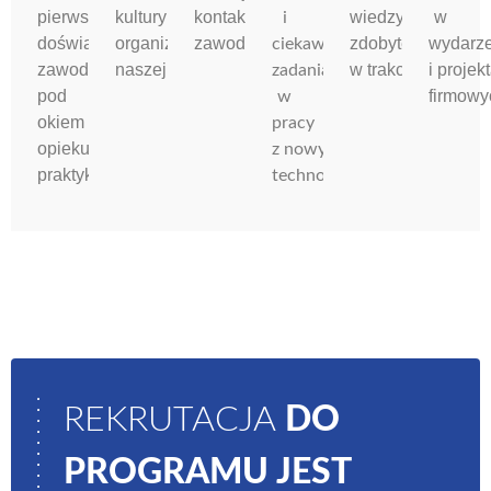
pierwszych
kultury
kontaktów
wiedzy
w
i
doświadczeń
organizacyjnej
zawodowych
zdobytej
wydarz
ciekawe
zawodowych
naszej firmy
w trakcie nauki
i projek
zadania
pod
firmowy
w
okiem
pracy
opiekuna
z nowymi
praktyk
technologiami
REKRUTACJA
DO
PROGRAMU JEST