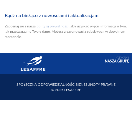
Bądź na bieżąco z nowościami i aktualizacjami
Zapoznaj się z naszą
polityką prywatności
, aby uzyskać więcej informacji o tym,
jak przetwarzamy Twoje dane. Możesz zrezygnować z subskrypcji w dowolnym
momencie.
ODKRYJ
NASZĄ GRUPĘ
SPOŁECZNA ODPOWIEDZIALNOŚĆ BIZNESU
NOTY PRAWNE
© 2025 LESAFFRE