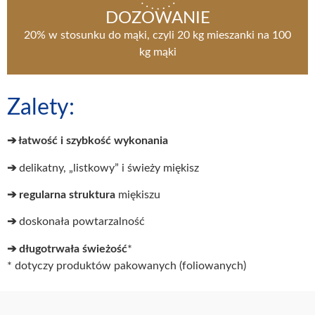
DOZOWANIE
20% w stosunku do mąki, czyli 20 kg mieszanki na 100
kg mąki
Zalety:
➔ łatwość i szybkość wykonania
➔
delikatny, „listkowy” i świeży miękisz
➔
regularna struktura
miękiszu
➔
doskonała powtarzalność
➔ długotrwała świeżość
*
* dotyczy produktów pakowanych (foliowanych)