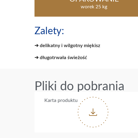
worek 25 kg
Zalety:
➔ delikatny i wilgotny miękisz
➔ długotrwała świeżość
Pliki do pobrania
Karta produktu