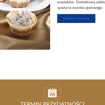
wypieków. Dodatkową zaletą E
spożycia wyrobu gotowego.
Sprawdź recepturę
TERMIN PRZYDATNOŚCI