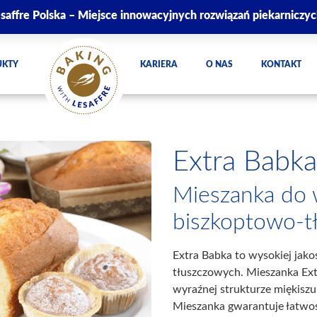
saffre Polska – Miejsce innowacyjnych rozwiązań piekarniczy
UKTY
KARIERA
O NAS
KONTAKT
Extra Babka
Mieszanka do 
biszkoptowo-t
Extra Babka to wysokiej jak
tłuszczowych. Mieszanka Ex
wyraźnej strukturze miękiszu
Mieszanka gwarantuje łatwoś