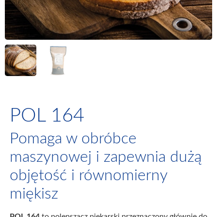
POL 164
Pomaga w obróbce
maszynowej i zapewnia dużą
objętość i równomierny
miękisz
POL 164
to polepszacz piekarski przeznaczony głównie do