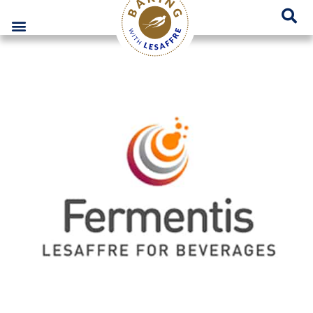
Lesaffre Polska – Miejsce innowacyjnych rozwiązań piekarniczych
GO