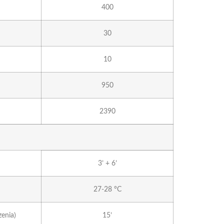
400
30
10
950
2390
3’ + 6’
27-28 °C
enia)
15’