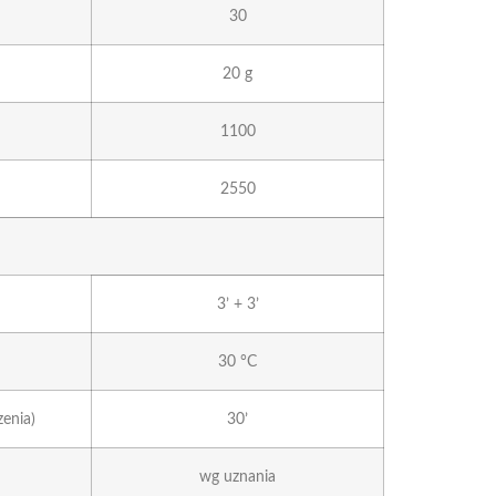
30
20 g
1100
2550
3’ + 3’
30 °C
enia)
30’
wg uznania