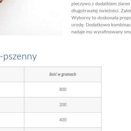
pieczywo z dodatkiem ziaren 
długotrwałej świeżości. Zale
Wyborny to doskonała propoz
urodę. Dodatkowo kombinacj
nadaje mu wyrafinowany sm
o-pszenny
ilość w gramach
800
200
400