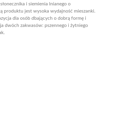
słonecznika i siemienia lnianego o
tą produktu jest wysoka wydajność mieszanki.
ycja dla osób dbających o dobrą formę i
a dwóch zakwasów: pszennego i żytniego
ak.