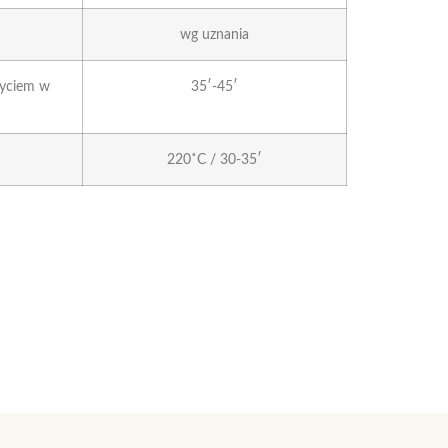
wg uznania
ryciem w
35′-45′
220˚C / 30-35′