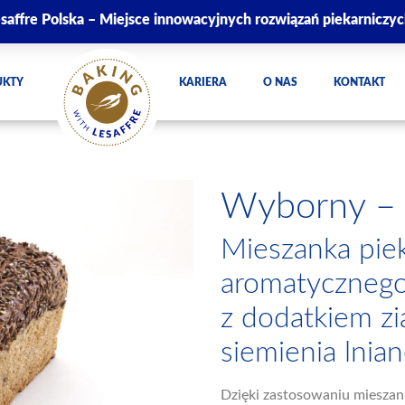
saffre Polska – Miejsce innowacyjnych rozwiązań piekarniczy
UKTY
KARIERA
O NAS
KONTAKT
Wyborny – 
Mieszanka piek
aromatycznego
z dodatkiem zi
siemienia lnia
Dzięki zastosowaniu mieszan