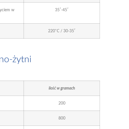
ryciem w
35′-45′
220˚C / 30-35′
no-żytni
ilość w gramach
200
800