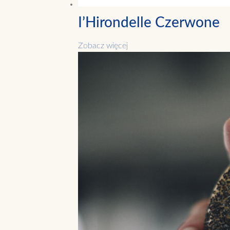
I’Hirondelle Czerwone
Zobacz więcej