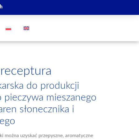
ch
GO
receptura
arska do produkcji
 pieczywa mieszanego
aren słonecznika i
nego
ki można uzyskać przepyszne, aromatyczne