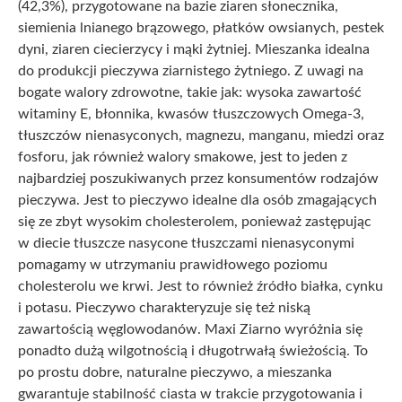
(42,3%), przygotowane na bazie ziaren słonecznika,
siemienia lnianego brązowego, płatków owsianych, pestek
dyni, ziaren ciecierzycy i mąki żytniej. Mieszanka idealna
do produkcji pieczywa ziarnistego żytniego. Z uwagi na
bogate walory zdrowotne, takie jak: wysoka zawartość
witaminy E, błonnika, kwasów tłuszczowych Omega-3,
tłuszczów nienasyconych, magnezu, manganu, miedzi oraz
fosforu, jak również walory smakowe, jest to jeden z
najbardziej poszukiwanych przez konsumentów rodzajów
pieczywa. Jest to pieczywo idealne dla osób zmagających
się ze zbyt wysokim cholesterolem, ponieważ zastępując
w diecie tłuszcze nasycone tłuszczami nienasyconymi
pomagamy w utrzymaniu prawidłowego poziomu
cholesterolu we krwi. Jest to również źródło białka, cynku
i potasu. Pieczywo charakteryzuje się też niską
zawartością węglowodanów. Maxi Ziarno wyróżnia się
ponadto dużą wilgotnością i długotrwałą świeżością. To
po prostu dobre, naturalne pieczywo, a mieszanka
gwarantuje stabilność ciasta w trakcie przygotowania i