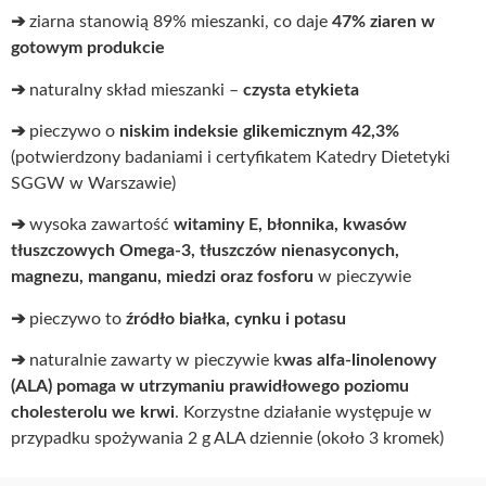
➔
ziarna stanowią 89% mieszanki, co daje
47% ziaren w
gotowym produkcie
➔
naturalny skład mieszanki –
czysta etykieta
➔
pieczywo o
niskim indeksie glikemicznym 42,3%
(potwierdzony badaniami i certyfikatem Katedry Dietetyki
SGGW w Warszawie)
➔
wysoka zawartość
witaminy E, błonnika, kwasów
tłuszczowych Omega-3, tłuszczów nienasyconych,
magnezu, manganu, miedzi oraz fosforu
w pieczywie
➔
pieczywo to
źródło białka, cynku i potasu
➔
naturalnie zawarty w pieczywie k
was alfa-linolenowy
(ALA) pomaga w utrzymaniu prawidłowego poziomu
cholesterolu we krwi
. Korzystne działanie występuje w
przypadku spożywania 2 g ALA dziennie (około 3 kromek)