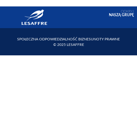
ODKRYJ
NASZĄ GRUPĘ
SPOŁECZNA ODPOWIEDZIALNOŚĆ BIZNESU
NOTY PRAWNE
© 2025 LESAFFRE