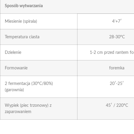
Sposób wytwarzania
Miesienie (spirala)
4’+7′
Temperatura ciasta
28-30ºC
Dzielenie
1-2 cm przed rantem fo
Formowanie
foremka
2 fermentacja (30ºC/80%)
20′-25′
(garownia)
Wypiek (piec trzonowy) z
45′ / 220ºC
zaparowaniem