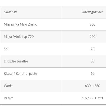
Składniki
ilość w gramach
Mieszanka Maxi Ziarno
800
Mąka żytnia typ 720
200
Sól
23
Drożdże Lesaffre
30
Ritesa / Kontinol paste
10
Woda
630 – 660
Razem
1 693 – 1 723