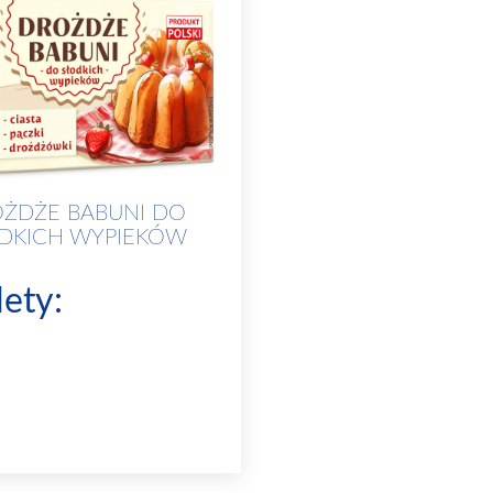
ŻDŻE BABUNI DO
DKICH WYPIEKÓW
lety:
 stabilną
wysoką jakość
, swoisty
apach i jasną barwę
➔
charakteryzują
oką czystością mikrobiologiczną
➔
dukowane przez firmę z
certyfikatem
mu HACCP
➔
produkowane przez
certyfikatem systemu ISO 22000