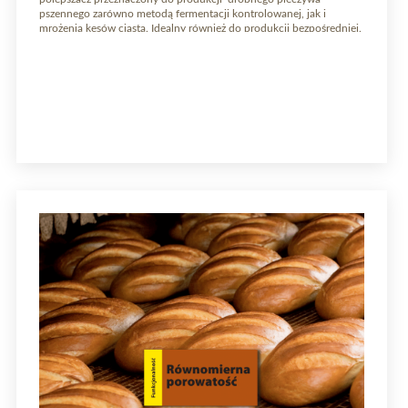
pszennego zarówno metodą fermentacji kontrolowanej, jak i
mrożenia kęsów ciasta. Idealny również do produkcji bezpośredniej.
Można go używać do procesu fermentacji odroczonej –
kontrolowanej (ciasto schłodzone do temp. 0–2°c) lub
zablokowanej (ciasto zamrożone). Polepszacz może być także
stosowany do produkcji pieczywa pszennego i mieszanego metodą
bezpośrednią, klasyczną. […]