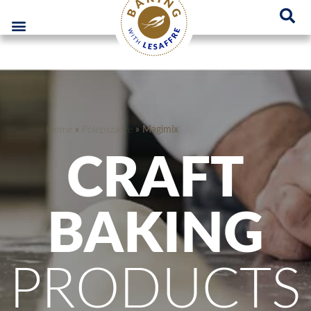
Lesaffre Polska – Miejsce innowacyjnych rozwiązań piekarniczych
GO
Home
»
Polepszacze
»
Magimix
CRAFT
BAKING
PRODUCTS