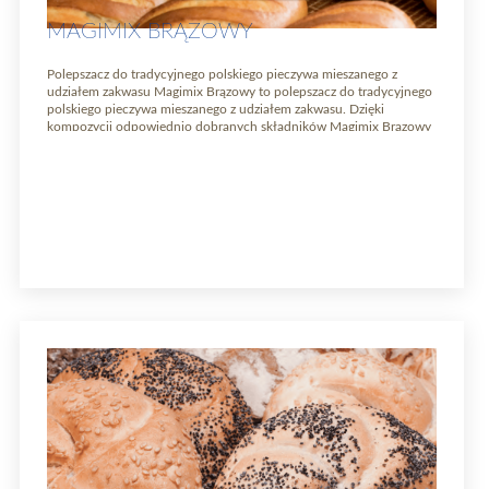
MAGIMIX BRĄZOWY
Polepszacz do tradycyjnego polskiego pieczywa mieszanego z
udziałem zakwasu Magimix Brązowy to polepszacz do tradycyjnego
polskiego pieczywa mieszanego z udziałem zakwasu. Dzięki
kompozycji odpowiednio dobranych składników Magimix Brązowy
usprawnia ręczną i maszynową obróbkę ciasta (dzielenie,
formowanie, nacinanie), zapewnia maksymalny rozrost kęsów. W
gotowym wyrobie ułatwia krajalność bochenków oraz przedłuża
świeżość konsumpcyjną chleba. Zapewnia równomierne pory […]