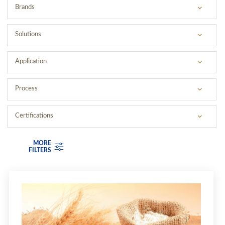
Brands
BRAND 1
Solutions
BRAND 2
SOLUTION 1
Application
BRAND 3
SOLUTION 2
Process
SOLUTION 3
Certifications
MORE
FILTERS