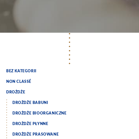
BEZ KATEGORII
NON CLASSÉ
DROŻDŻE
DROŻDŻE BABUNI
DROŻDŻE BIOORGANICZNE
DROŻDŻE PŁYNNE
DROŻDŻE PRASOWANE