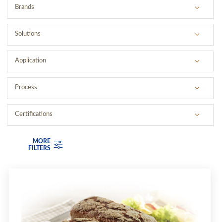
Brands
BRAND 1
Solutions
BRAND 2
SOLUTION 1
Application
BRAND 3
SOLUTION 2
Process
SOLUTION 3
Certifications
MORE
FILTERS