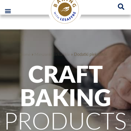
Lesaffre Polska – Miejsce innowacyjnych rozwiązań piekarniczych
GO
Home
»
Mieszanki piekarskie
»
Dodatki piekarskie
CRAFT
BAKING
PRODUCTS