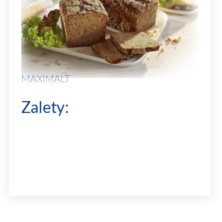
MAXIMALT
Zalety:
➔
produkowany w oparciu o wyłącznie
naturalne składniki
➔
przeznaczony do
barwienia i aromatyzowania pieczywa
➔
nadaje
pieczywu
intensywny, słodowy smak
➔
wpływa na
wydajność
ciasta i wydłużenie świeżości
produktu finalnego
➔
ze względu na
elastyczne dozowanie i wielość zastosowań polecany do
wszystkich
rodzajów pieczywa
➔ wysoka jakość i dobra wydajność wyrobu