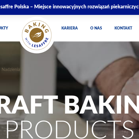
saffre Polska – Miejsce innowacyjnych rozwiązań piekarniczy
UKTY
KARIERA
O NAS
KONTAKT
»
Nadzienia
RAFT BAKI
PRODUCTS