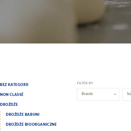
FILTER BY
BEZ KATEGORII
Brands
So
NON CLASSÉ
BRAND 1
DROŻDŻE
BRAND 2
DROŻDŻE BABUNI
DROŻDŻE BIOORGANICZNE
BRAND 3