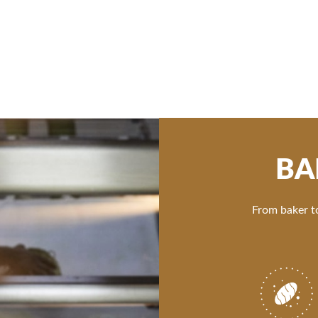
BA
From baker to