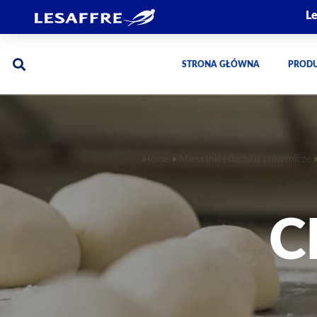
Le
STRONA GŁÓWNA
PROD
Home
»
Mieszanki i dodatki cukiernicze
C