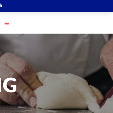
ch
GO
NG