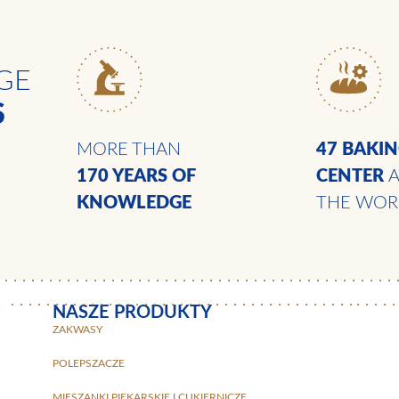
GE
S
MORE THAN
47 BAKI
170 YEARS
OF
CENTER
KNOWLEDGE
THE WOR
NASZE PRODUKTY
ZAKWASY
POLEPSZACZE
MIESZANKI PIEKARSKIE I CUKIERNICZE